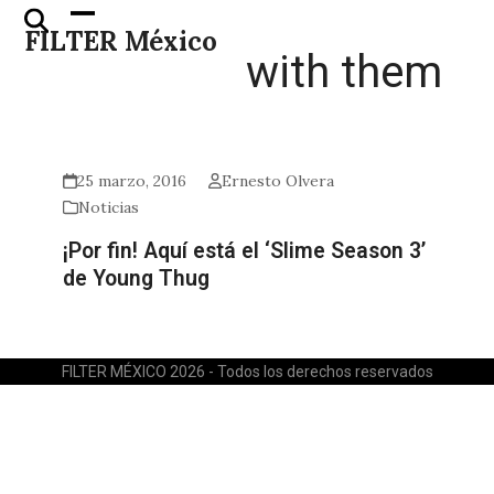
Skip
Open
Close
FILTER México
to
mobile
mobile
with them
content
menu
menu
25 marzo, 2016
Ernesto Olvera
Noticias
¡Por fin! Aquí está el ‘Slime Season 3’
de Young Thug
FILTER MÉXICO 2026 - Todos los derechos reservados