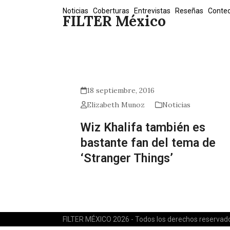
Skip
Noticias
Coberturas
Entrevistas
Reseñas
Conte
FILTER México
to
content
18 septiembre, 2016
Elizabeth Munoz
Noticias
Wiz Khalifa también es
bastante fan del tema de
‘Stranger Things’
FILTER MÉXICO 2026 - Todos los derechos reservad