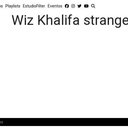
os
Playlists
EstudioFilter
Eventos
Wiz Khalifa strange
os