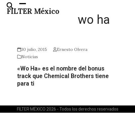
Skip
Open
Close
FILTER México
to
mobile
mobile
wo ha
content
menu
menu
30 julio, 2015
Ernesto Olvera
Noticias
«Wo Ha» es el nombre del bonus
track que Chemical Brothers tiene
para ti
FILTER MÉXICO 2026 - Todos los derechos reservados