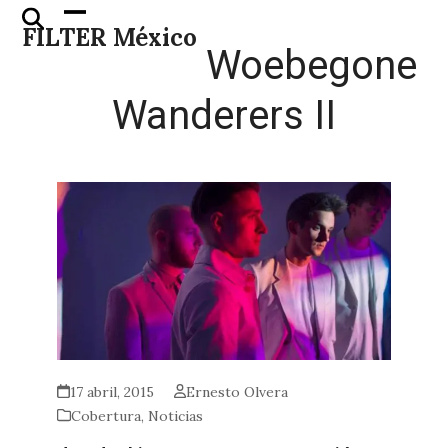
Skip
Open
Close
FILTER México
to
mobile
mobile
Woebegone
content
menu
menu
Wanderers II
17 abril, 2015
Ernesto Olvera
Cobertura
,
Noticias