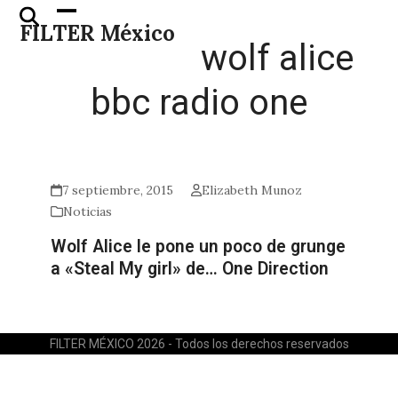
Skip
Open
Close
FILTER México
to
mobile
mobile
wolf alice
content
menu
menu
bbc radio one
7 septiembre, 2015
Elizabeth Munoz
Noticias
Wolf Alice le pone un poco de grunge
a «Steal My girl» de… One Direction
FILTER MÉXICO 2026 - Todos los derechos reservados