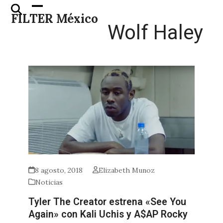
Skip
Open
Close
FILTER México
to
mobile
mobile
Wolf Haley
content
menu
menu
8 agosto, 2018
Elizabeth Munoz
Noticias
Tyler The Creator estrena «See You
Again» con Kali Uchis y A$AP Rocky