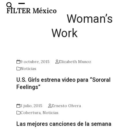
Skip
Open
Close
FILTER México
to
mobile
mobile
Woman’s
content
menu
menu
Work
9 octubre, 2015
Elizabeth Munoz
Noticias
U.S. Girls estrena video para “Sororal
Feelings”
3 julio, 2015
Ernesto Olvera
Cobertura
,
Noticias
Las mejores canciones de la semana