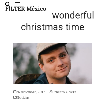
Skip
Open
Close
FILTER México
to
mobile
mobile
wonderful
content
menu
menu
christmas time
26 diciembre, 2017
Ernesto Olvera
Noticias