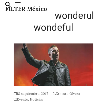
Skip
Open
Close
FILTER México
to
mobile
mobile
wonderul
content
menu
menu
wondeful
18 septiembre, 2017
Ernesto Olvera
Evento
,
Noticias