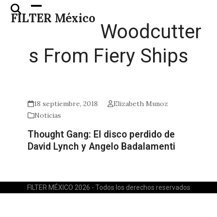
Skip
Open
Close
FILTER México
to
mobile
mobile
Woodcutter
content
menu
menu
s From Fiery Ships
18 septiembre, 2018
Elizabeth Munoz
Noticias
Thought Gang: El disco perdido de
David Lynch y Angelo Badalamenti
FILTER MÉXICO 2026 - Todos los derechos reservados