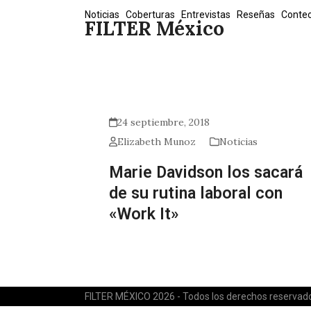
Skip
Noticias
Coberturas
Entrevistas
Reseñas
Conte
FILTER México
to
content
24 septiembre, 2018
Elizabeth Munoz
Noticias
Marie Davidson los sacará
de su rutina laboral con
«Work It»
FILTER MÉXICO 2026 - Todos los derechos reservad