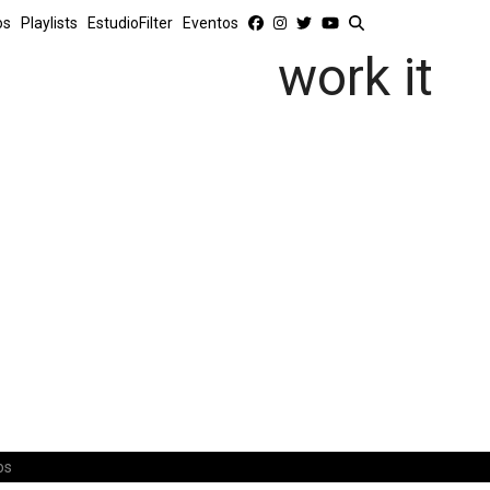
os
Playlists
EstudioFilter
Eventos
work it
os