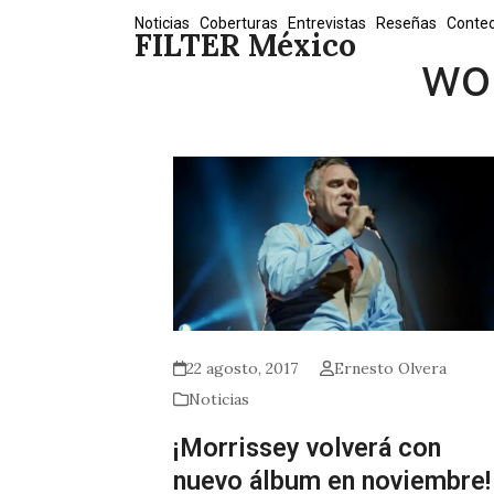
Skip
Noticias
Coberturas
Entrevistas
Reseñas
Conte
FILTER México
to
wor
content
22 agosto, 2017
Ernesto Olvera
Noticias
¡Morrissey volverá con
nuevo álbum en noviembre!