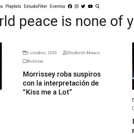
os
Playlists
EstudioFilter
Eventos
ld peace is none of 
5 octubre, 2015
Elizabeth Munoz
Noticias
Morrissey roba suspiros
con la interpretación de
“Kiss me a Lot”