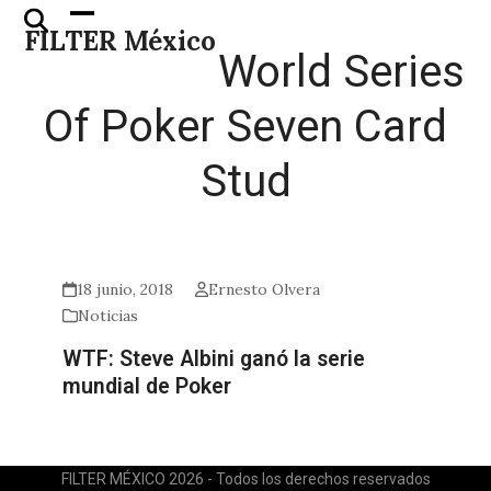
Skip
Open
Close
FILTER México
to
mobile
mobile
World Series
content
menu
menu
Of Poker Seven Card
Stud
18 junio, 2018
Ernesto Olvera
Noticias
WTF: Steve Albini ganó la serie
mundial de Poker
FILTER MÉXICO 2026 - Todos los derechos reservados