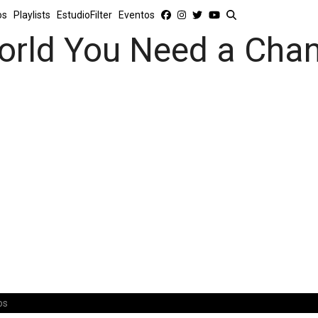
os
Playlists
EstudioFilter
Eventos
orld You Need a Cha
os