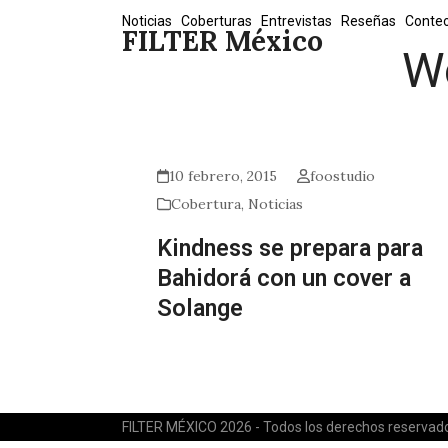
Skip
Noticias
Coberturas
Entrevistas
Reseñas
Conte
FILTER México
to
W
content
10 febrero, 2015
foostudio
Cobertura
,
Noticias
Kindness se prepara para
Bahidorá con un cover a
Solange
FILTER MÉXICO 2026 - Todos los derechos reservad