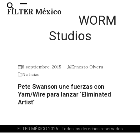
Skip
Open
Close
FILTER México
to
mobile
mobile
WORM
content
menu
menu
Studios
8 septiembre, 2015
Ernesto Olvera
Noticias
Pete Swanson une fuerzas con
Yarn/Wire para lanzar ‘Eliminated
Artist’
FILTER MÉXICO 2026 - Todos los derechos reservados