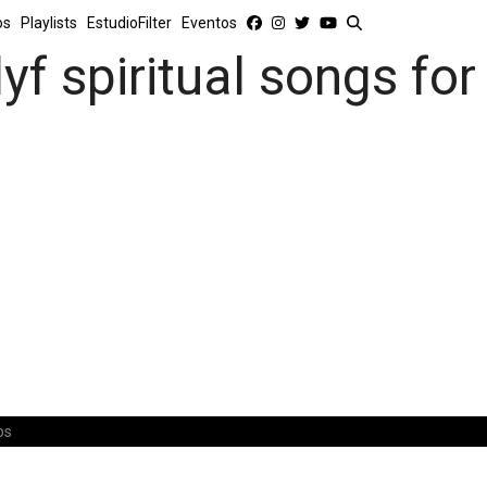
os
Playlists
EstudioFilter
Eventos
yf spiritual songs for
os