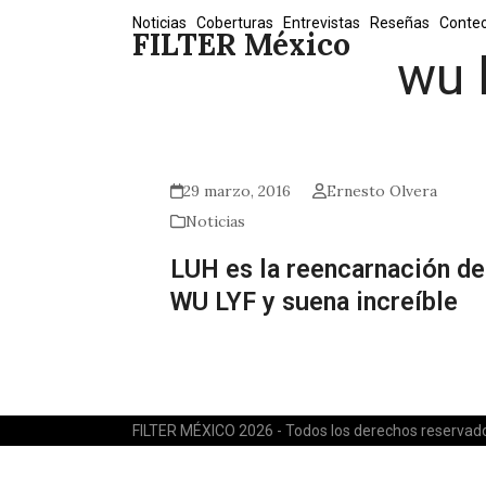
Skip
Noticias
Coberturas
Entrevistas
Reseñas
Conte
FILTER México
to
wu l
content
29 marzo, 2016
Ernesto Olvera
Noticias
LUH es la reencarnación de
WU LYF y suena increíble
FILTER MÉXICO 2026 - Todos los derechos reservad