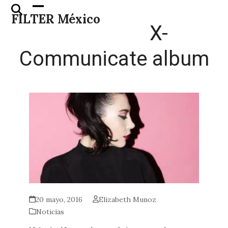
Skip
Open
Close
FILTER México
to
mobile
mobile
X-
content
menu
menu
Communicate album
20 mayo, 2016
Elizabeth Munoz
Noticias