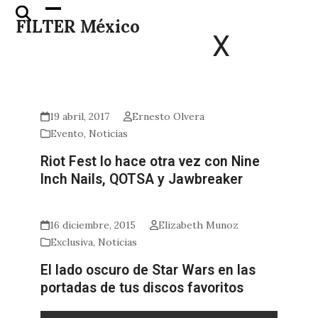
Skip
Open
Close
FILTER México
to
mobile
mobile
X
content
menu
menu
19 abril, 2017
Ernesto Olvera
Evento
,
Noticias
Riot Fest lo hace otra vez con Nine
Inch Nails, QOTSA y Jawbreaker
16 diciembre, 2015
Elizabeth Munoz
Exclusiva
,
Noticias
El lado oscuro de Star Wars en las
portadas de tus discos favoritos