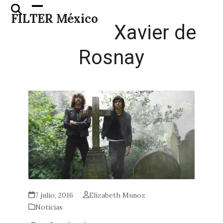
Skip
Open
Close
FILTER México
to
mobile
mobile
Xavier de
content
menu
menu
Rosnay
7 julio, 2016
Elizabeth Munoz
Noticias