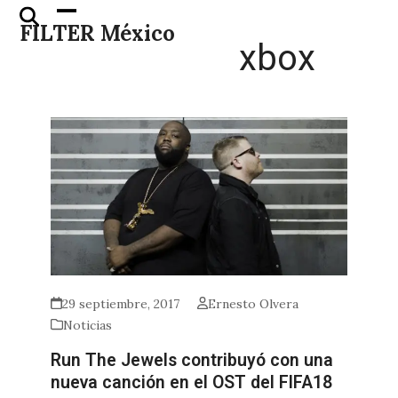
Skip
Open
Close
FILTER México
to
mobile
mobile
xbox
content
menu
menu
29 septiembre, 2017
Ernesto Olvera
Noticias
Run The Jewels contribuyó con una
nueva canción en el OST del FIFA18