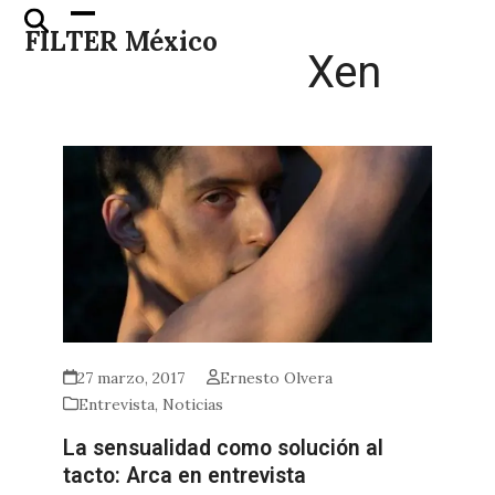
Skip
Open
Close
FILTER México
to
mobile
mobile
Xen
content
menu
menu
27 marzo, 2017
Ernesto Olvera
Entrevista
,
Noticias
La sensualidad como solución al
tacto: Arca en entrevista