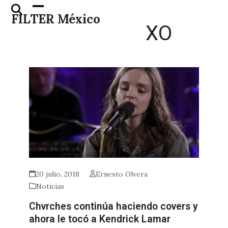
Skip
Open
Close
FILTER México
to
mobile
mobile
XO
content
menu
menu
20 julio, 2018
Ernesto Olvera
Noticias
Chvrches continúa haciendo covers y
ahora le tocó a Kendrick Lamar