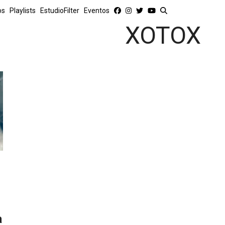
os
Playlists
EstudioFilter
Eventos
XOTOX
a