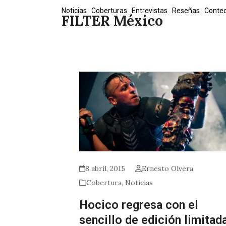
Skip
Noticias
Coberturas
Entrevistas
Reseñas
Conte
FILTER México
to
content
8 abril, 2015
Ernesto Olvera
Cobertura
,
Noticias
Hocico regresa con el
sencillo de edición limitad