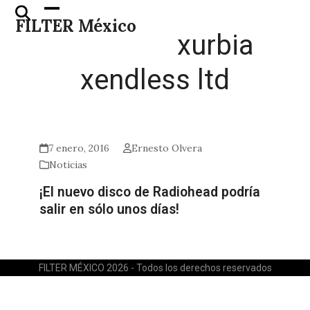
Skip
Open
Close
FILTER México
to
mobile
mobile
xurbia
content
menu
menu
xendless ltd
7 enero, 2016
Ernesto Olvera
Noticias
¡El nuevo disco de Radiohead podría
salir en sólo unos días!
FILTER MÉXICO 2026 - Todos los derechos reservados