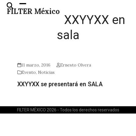
Skip
Open
Close
FILTER México
to
mobile
mobile
XXYYXX en
content
menu
menu
sala
11 marzo, 2016
Ernesto Olvera
Evento
,
Noticias
XXYYXX se presentará en SALA
FILTER MÉXICO 2026 - Todos los derechos reservados