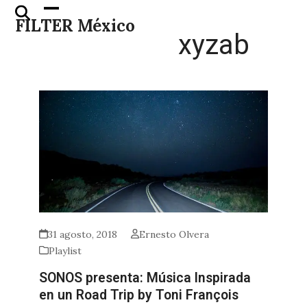
Skip
Open
Close
FILTER México
to
mobile
mobile
xyzab
content
menu
menu
31 agosto, 2018
Ernesto Olvera
Playlist
SONOS presenta: Música Inspirada
en un Road Trip by Toni François