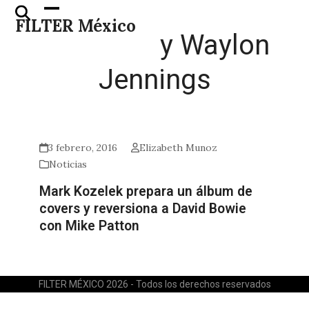
Skip
Open
Close
FILTER México
to
mobile
mobile
y Waylon
content
menu
menu
Jennings
3 febrero, 2016
Elizabeth Munoz
Noticias
Mark Kozelek prepara un álbum de
covers y reversiona a David Bowie
con Mike Patton
FILTER MÉXICO 2026 - Todos los derechos reservados