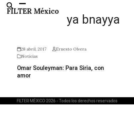
Skip
Open
Close
FILTER México
to
mobile
mobile
ya bnayya
content
menu
menu
28 abril, 2017
Ernesto Olvera
Noticias
Omar Souleyman: Para Siria, con
amor
FILTER MÉXICO 2026 - Todos los derechos reservados