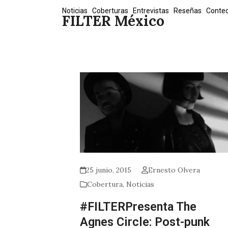
Skip
Noticias
Coberturas
Entrevistas
Reseñas
Conte
FILTER México
to
content
25 junio, 2015
Ernesto Olvera
Cobertura
,
Noticias
#FILTERPresenta The
Agnes Circle: Post-punk