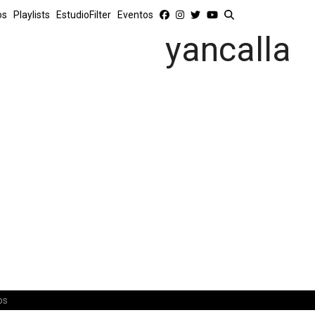
os
Playlists
EstudioFilter
Eventos
yancalla
os