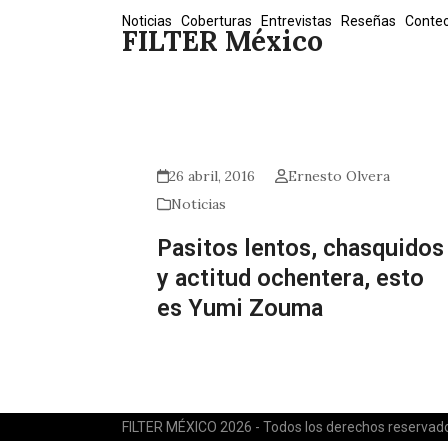
Skip
Noticias
Coberturas
Entrevistas
Reseñas
Conte
FILTER México
to
content
26 abril, 2016
Ernesto Olvera
Noticias
Pasitos lentos, chasquidos
y actitud ochentera, esto
es Yumi Zouma
FILTER MÉXICO 2026 - Todos los derechos reservad