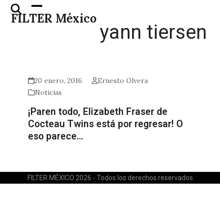
Skip
Open
Close
FILTER México
to
mobile
mobile
yann tiersen
content
menu
menu
20 enero, 2016
Ernesto Olvera
Noticias
¡Paren todo, Elizabeth Fraser de
Cocteau Twins está por regresar! O
eso parece…
FILTER MÉXICO 2026 - Todos los derechos reservados