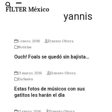
Skip
Open
Close
FILTER México
to
mobile
mobile
yannis
content
menu
menu
5 enero, 2018
Ernesto Olvera
Noticias
Ouch! Foals se quedó sin bajista…
23 marzo, 2016
Ernesto Olvera
Exclusiva
Estas fotos de músicos con sus
gatitos les harán el día
13 enero, 2016
Ernesto Olvera