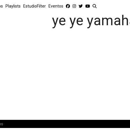
os
Playlists
EstudioFilter
Eventos
ye ye yamah
os