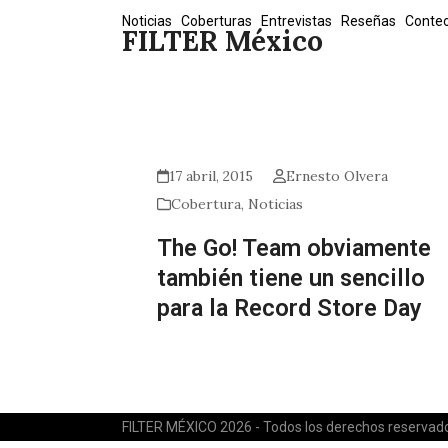
Skip
Noticias
Coberturas
Entrevistas
Reseñas
Conte
FILTER México
to
content
17 abril, 2015
Ernesto Olvera
Cobertura
,
Noticias
The Go! Team obviamente
también tiene un sencillo
para la Record Store Day
FILTER MÉXICO 2026 - Todos los derechos reservad