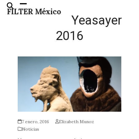
Skip
Open
Close
FILTER México
to
mobile
mobile
Yeasayer
content
menu
menu
2016
7 enero, 2016
Elizabeth Munoz
Noticias