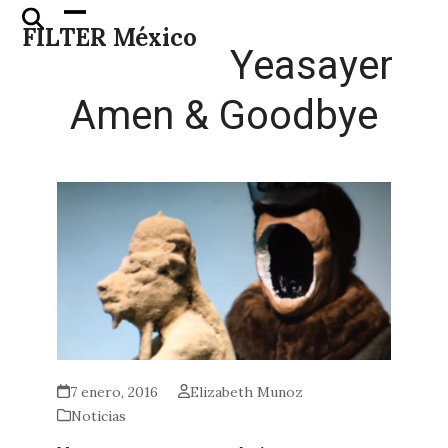
Skip
Open
Close
FILTER México
to
mobile
mobile
Yeasayer
content
menu
menu
Amen & Goodbye
7 enero, 2016
Elizabeth Munoz
Noticias