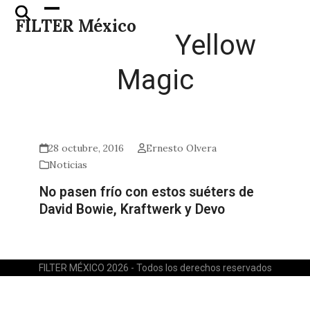
Skip
Open
Close
FILTER México
to
mobile
mobile
Yellow
content
menu
menu
Magic
28 octubre, 2016
Ernesto Olvera
Noticias
No pasen frío con estos suéters de
David Bowie, Kraftwerk y Devo
FILTER MÉXICO 2026 - Todos los derechos reservados