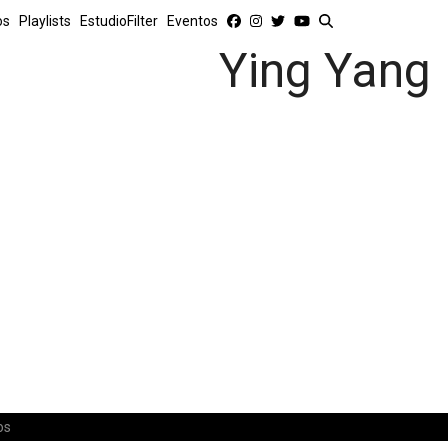
os
Playlists
EstudioFilter
Eventos
Ying Yang
os