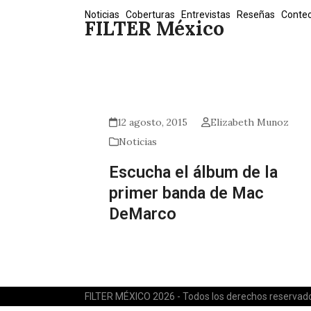
Skip
Noticias
Coberturas
Entrevistas
Reseñas
Conte
FILTER México
to
content
12 agosto, 2015
Elizabeth Munoz
Noticias
Escucha el álbum de la
primer banda de Mac
DeMarco
FILTER MÉXICO 2026 - Todos los derechos reservad