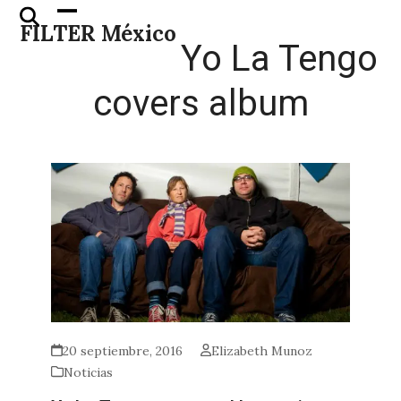
Skip
Open
Close
FILTER México
to
mobile
mobile
Yo La Tengo
content
menu
menu
covers album
20 septiembre, 2016
Elizabeth Munoz
Noticias