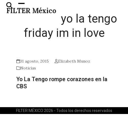
Skip
Open
Close
FILTER México
to
mobile
mobile
yo la tengo
content
menu
menu
friday im in love
31 agosto, 2015
Elizabeth Munoz
Noticias
Yo La Tengo rompe corazones en la
CBS
FILTER MÉXICO 2026 - Todos los derechos reservados