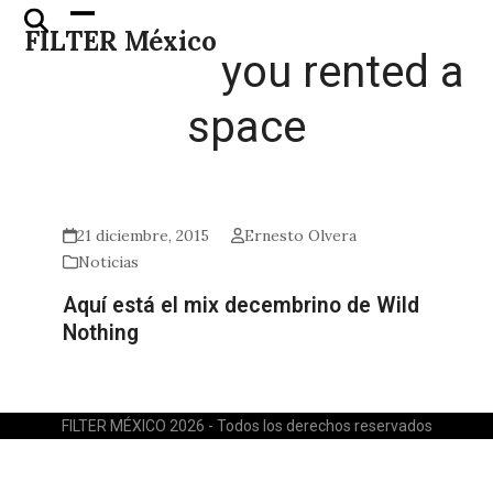
Skip
Open
Close
FILTER México
to
mobile
mobile
you rented a
content
menu
menu
space
21 diciembre, 2015
Ernesto Olvera
Noticias
Aquí está el mix decembrino de Wild
Nothing
FILTER MÉXICO 2026 - Todos los derechos reservados