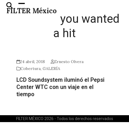
Skip
Open
Close
FILTER México
to
mobile
mobile
you wanted
content
menu
menu
a hit
24 abril, 2018
Ernesto Olvera
Cobertura
,
GALERÍA
LCD Soundsystem iluminó el Pepsi
Center WTC con un viaje en el
tiempo
FILTER MÉXICO 2026 - Todos los derechos reservados