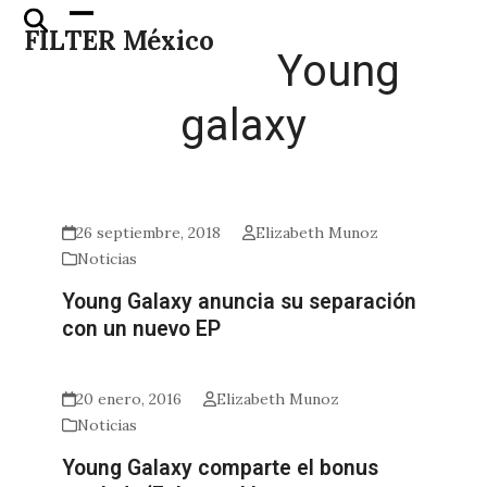
Skip
Open
Close
FILTER México
to
mobile
mobile
Young
content
menu
menu
galaxy
26 septiembre, 2018
Elizabeth Munoz
Noticias
Young Galaxy anuncia su separación
con un nuevo EP
20 enero, 2016
Elizabeth Munoz
Noticias
Young Galaxy comparte el bonus