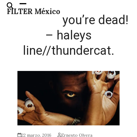
Skip
Open
Close
FILTER México
to
mobile
mobile
you’re dead!
content
menu
menu
– haleys
line//thundercat.
22 marzo, 2016
Ernesto Olvera