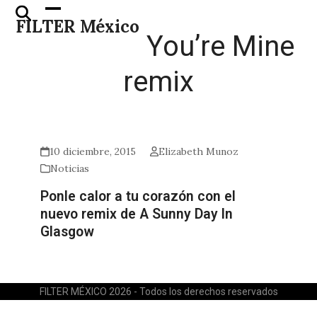
Skip
Open
Close
FILTER México
to
mobile
mobile
You’re Mine
content
menu
menu
remix
10 diciembre, 2015
Elizabeth Munoz
Noticias
Ponle calor a tu corazón con el
nuevo remix de A Sunny Day In
Glasgow
FILTER MÉXICO 2026 - Todos los derechos reservados