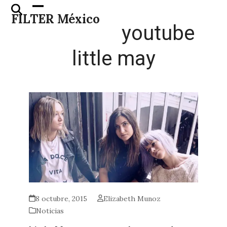
Skip
Open
Close
FILTER México
to
mobile
mobile
youtube
content
menu
menu
little may
8 octubre, 2015
Elizabeth Munoz
Noticias