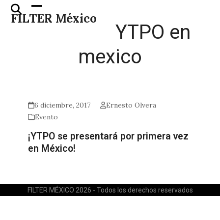
Skip
Open
Close
FILTER México
to
mobile
mobile
YTPO en
content
menu
menu
mexico
6 diciembre, 2017
Ernesto Olvera
Evento
¡YTPO se presentará por primera vez
en México!
FILTER MÉXICO 2026 - Todos los derechos reservados