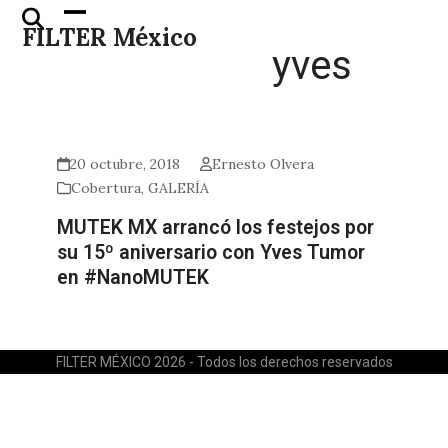
Skip
Open
Close
FILTER México
to
mobile
mobile
yves
content
menu
menu
20 octubre, 2018
Ernesto Olvera
Cobertura
,
GALERÍA
MUTEK MX arrancó los festejos por
su 15º aniversario con Yves Tumor
en #NanoMUTEK
FILTER MÉXICO 2026 - Todos los derechos reservados