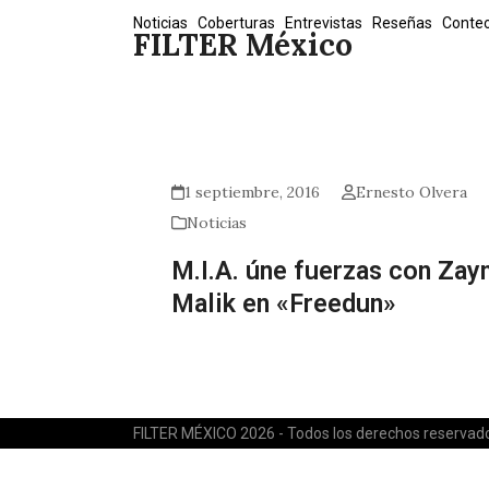
Skip
Noticias
Coberturas
Entrevistas
Reseñas
Conte
FILTER México
to
content
1 septiembre, 2016
Ernesto Olvera
Noticias
M.I.A. úne fuerzas con Zay
Malik en «Freedun»
FILTER MÉXICO 2026 - Todos los derechos reservad