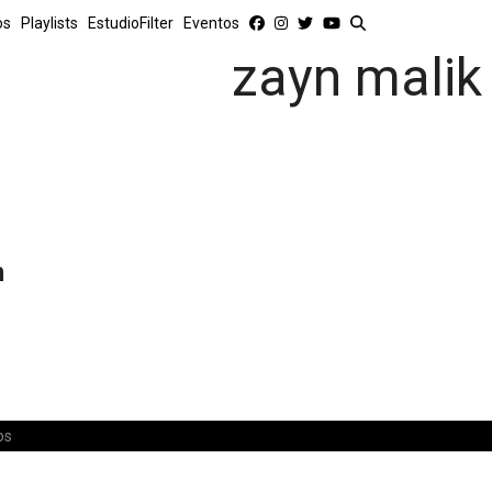
os
Playlists
EstudioFilter
Eventos
zayn malik
n
os