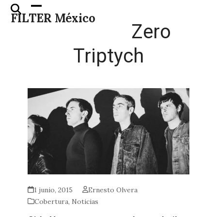
Skip
Open
Close
FILTER México
to
mobile
mobile
Zero
content
menu
menu
Triptych
1 junio, 2015
Ernesto Olvera
Cobertura
,
Noticias