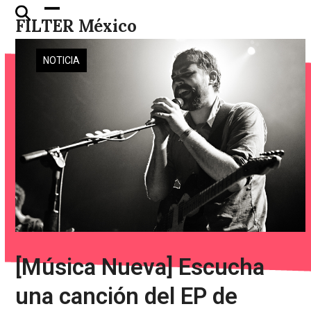
Skip
Open
Close
FILTER México
to
mobile
mobile
content
menu
menu
NOTICIA
[Música Nueva] Escucha
una canción del EP de